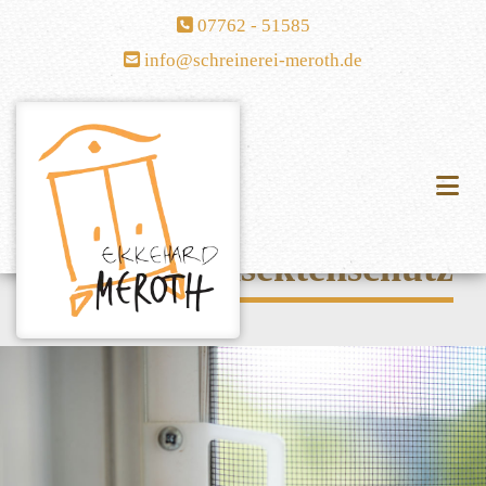
Zum Inhalt springen

07762 - 51585

info@schreinerei-meroth.de
Insektenschutz