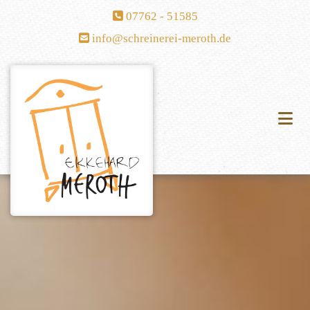
Zum Inhalt springen

07762 - 51585

info@schreinerei-meroth.de